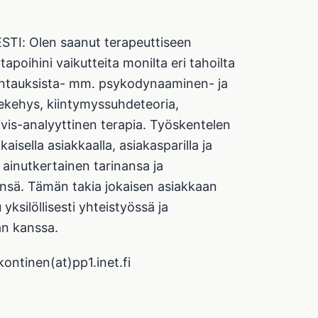
TI: Olen saanut terapeuttiseen
tapoihini vaikutteita monilta eri tahoilta
uuntauksista- mm. psykodynaaminen- ja
ekehys, kiintymyssuhdeteoria,
ivis-analyyttinen terapia. Työskentelen
kaisella asiakkaalla, asiakasparilla ja
ainutkertainen tarinansa ja
ensä. Tämän takia jokaisen asiakkaan
ksilöllisesti yhteistyössä ja
an kanssa.
ontinen(at)pp1.inet.fi