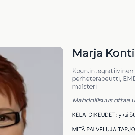
Marja Kont
Kogn.integratiivinen y
perheterapeutti, EM
maisteri
Mahdollisuus ottaa uu
KELA-OIKEUDET: yksilöte
MITÄ PALVELUJA TARJOAN