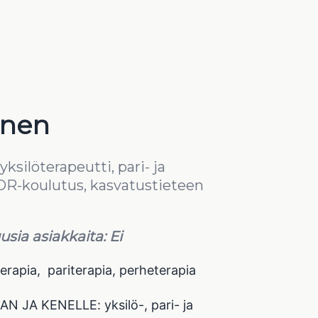
inen
ksilöterapeutti, pari- ja
DR-koulutus, kasvatustieteen
sia asiakkaita: Ei
rapia, pariterapia, perheterapia
 JA KENELLE: yksilö-, pari- ja