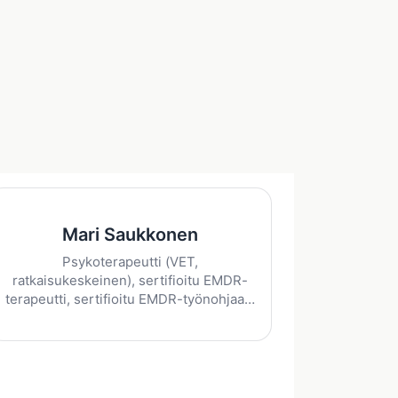
Mari Saukkonen
Psykoterapeutti (VET,
ratkaisukeskeinen), sertifioitu EMDR-
terapeutti, sertifioitu EMDR-työnohjaaja
ja EMDR-fasilitaattori. Lisäksi mm.
sensomotorinen psykoterapiakoulutus
tasot I...