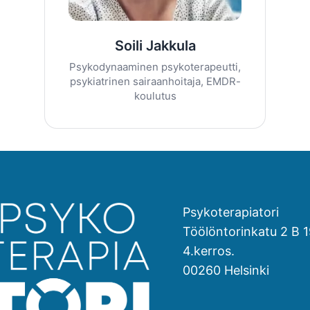
Soili Jakkula
Psykodynaaminen psykoterapeutti,
psykiatrinen sairaanhoitaja, EMDR-
koulutus
Psykoterapiatori
Töölöntorinkatu 2 B 1
4.kerros.
00260 Helsinki