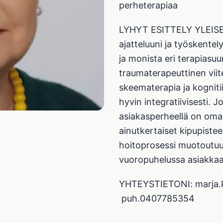
perheterapiaa
LYHYT ESITTELY YLEISES
ajatteluuni ja työskentely
ja monista eri terapias
traumaterapeuttinen viit
skeematerapia ja kogniti
hyvin integratiivisesti. Jo
asiakasperheellä on oma 
ainutkertaiset kipupiste
hoitoprosessi muotoutuu y
vuoropuhelussa asiakka
YHTEYSTIETONI: marja.k
puh.0407785354