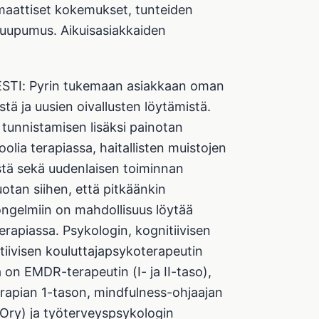
umaattiset kokemukset, tunteiden
öuupumus. Aikuisasiakkaiden
STI: Pyrin tukemaan asiakkaan oman
 ja uusien oivallusten löytämistä.
tunnistamisen lisäksi painotan
oolia terapiassa, haitallisten muistojen
tä sekä uudenlaisen toiminnan
otan siihen, että pitkäänkin
n ongelmiin on mahdollisuus löytää
terapiassa. Psykologin, kognitiivisen
tiivisen kouluttajapsykoterapeutin
a on EMDR-terapeutin (I- ja II-taso),
apian 1-tason, mindfulness-ohjaajan
Ory) ja työterveyspsykologin