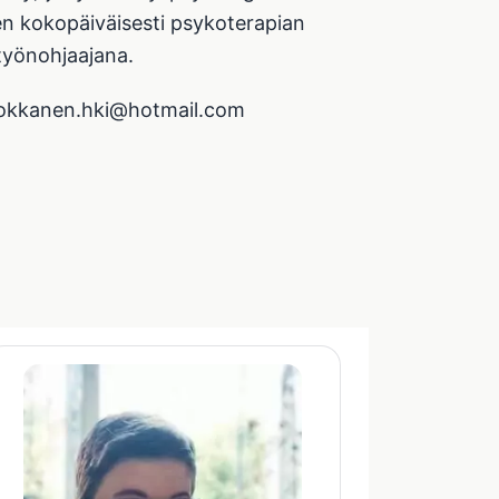
en kokopäiväisesti psykoterapian
työnohjaajana.
okkanen.hki@hotmail.com