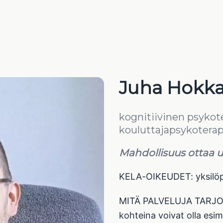
Juha Hokk
kognitiivinen psykote
kouluttajapsykoterap
Mahdollisuus ottaa uu
KELA-OIKEUDET: yksilöp
MITÄ PALVELUJA TARJO
kohteina voivat olla esi