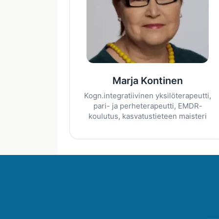
Marja Kontinen
Kogn.integratiivinen yksilöterapeutti,
pari- ja perheterapeutti, EMDR-
koulutus, kasvatustieteen maisteri