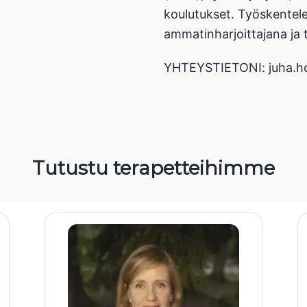
koulutukset. Työskentel
ammatinharjoittajana ja 
YHTEYSTIETONI: juha.h
Tutustu terapetteihimme