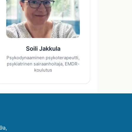
Soili Jakkula
Psykodynaaminen psykoterapeutti,
psykiatrinen sairaanhoitaja, EMDR-
koulutus
9a,