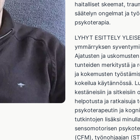
haitalliset skeemat, tra
säätelyn ongelmat ja ty
psykoterapia.
LYHYT ESITTELY YLEISE
ymmärryksen syventymistä
Ajatusten ja uskomusten 
tunteiden merkitystä ja r
ja kokemusten työstämis
kokeilua käytännössä. Lu
kestäneisiin ja sitkeisii
helpotusta ja ratkaisuja 
psykoterapeutin ja kogni
tutkintojen lisäksi minull
sensomotorisen psykoter
(CFM), työnohjaajan (ST