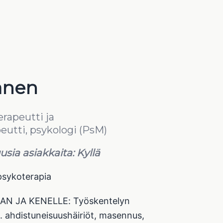
anen
rapeutti ja
eutti, psykologi (PsM)
sia asiakkaita: Kyllä
sykoterapia
AN JA KENELLE: Työskentelyn
m. ahdistuneisuushäiriöt, masennus,